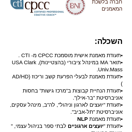
חברה בלשכת
המאמנים
השכלה:
•תעודת מאמנת אישית מוסמכת CPCC מ- CTI .
•תואר MA במינהל ציבורי (בהצטיינות), USA Clark
Univ.Mass.
•תעודת מאמנת לבעלי הפרעת קשב וריכוז (AD/HD
)
•תעודת הנחיית קבוצות ב"מרכז גישות" בחסות
אוניברסיטת "בר-אילן".
•תעודת "יועצים לארגון וניהול", לה"ב, מינהל עסקים,
אוניברסיטת "תל-אביב".
•תעודת מאמנת
NLP
•תעודת "
יועצים ארגוניים
לבתי ספר בניהול עצמי, "